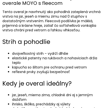
overale MOYO s fleecom
Tento overal je navrhnutý ako pohodlná zateplená vrchná
vrstva na jar, jeseň a miernu zimu nad 0 stupňov s
dostatočným vrstvením. Fleecová podšívka je mäkká,
príjemná a krásne hreje, zatiaľ čo softshellová vonkajšia
vrstva chráni pred vetrom a ľahkou vlhkosťou.
Strih a pohodlie
dvojveľkostný strih – vydrží dlhšie
elastické patenty na rukávoch a nohaviciach držia
teplo
kapucňa so šiltom pre ochranu pred vetrom
reflexné prvky zvyšujú bezpečnosť
Kedy je overal ideálny?
jar, jeseň, mierna zima, chladné dni aj s jemným
dažďom
ihrisko, škôlka, prechádzky aj výlety