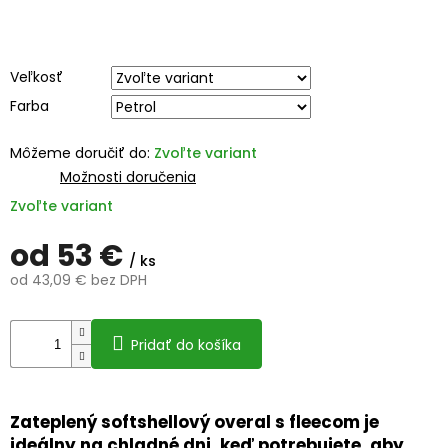
Veľkosť
Farba
Môžeme doručiť do:
Zvoľte variant
Možnosti doručenia
Zvoľte variant
od
53 €
/ ks
od
43,09 €
bez DPH
Jednotková
cena:
Pridať do košíka
Zateplený softshellový overal s fleecom je
ideálny na chladné dni, keď potrebujete, aby