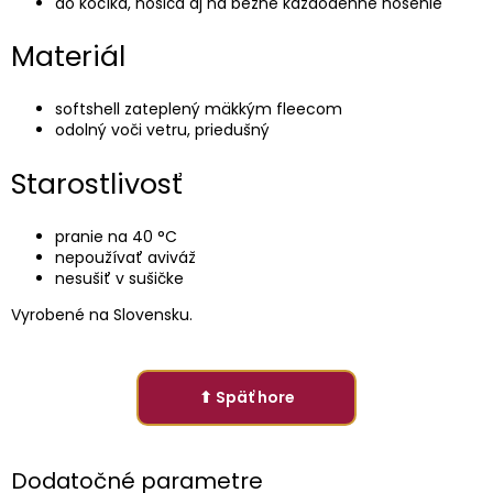
do kočíka, nosiča aj na bežné každodenné nosenie
Materiál
softshell zateplený mäkkým fleecom
odolný voči vetru, priedušný
Starostlivosť
pranie na 40 °C
nepoužívať aviváž
nesušiť v sušičke
Vyrobené na Slovensku.
⬆ Späť hore
Dodatočné parametre