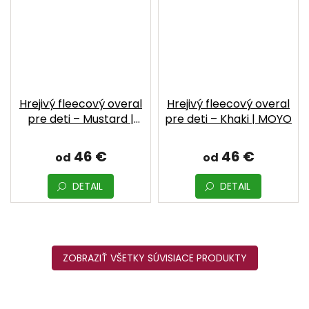
Hrejivý fleecový overal
Hrejivý fleecový overal
pre deti – Mustard |
pre deti – Khaki | MOYO
MOYO
46 €
46 €
od
od
DETAIL
DETAIL
ZOBRAZIŤ VŠETKY SÚVISIACE PRODUKTY