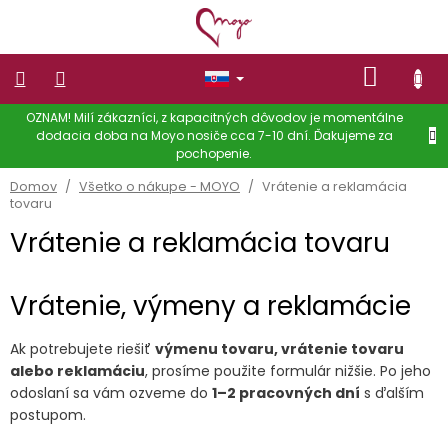
Prejsť
na
obsah
NÁKU
KOŠÍK
OZNAM! Milí zákazníci, z kapacitných dôvodov je momentálne
NOSIČE
dodacia doba na Moyo nosiče cca 7-10 dní. Ďakujeme za
pochopenie.
OBLEČENIE
NA
Domov
/
Všetko o nákupe - MOYO
/
Vrátenie a reklamácia
NOSENIE
tovaru
DETÍ
Vrátenie a reklamácia tovaru
Dámske
oblečenie
Vrátenie, výmeny a reklamácie
OBLEČENIE
PRE
DETI
Ak potrebujete riešiť
výmenu tovaru, vrátenie tovaru
Zľavy
alebo reklamáciu
, prosíme použite formulár nižšie. Po jeho
odoslaní sa vám ozveme do
1–2 pracovných dní
s ďalším
Doplnky
postupom.
Hodnotenie