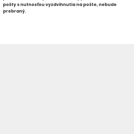
pošty s nutnosťou vyzdvihnutia na pošte, nebude
prebraný.
Z
á
p
ä
t
i
e