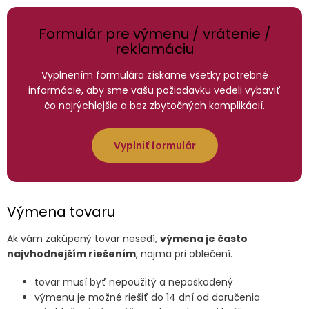
obchodu
Formulár pre výmenu / vrátenie /
EUR
reklamáciu
/
Vyplnením formulára získame všetky potrebné
Prihlásenie
informácie, aby sme vašu požiadavku vedeli vybaviť
čo najrýchlejšie a bez zbytočných komplikácií.
Vyplniť formulár
Výmena tovaru
Ak vám zakúpený tovar nesedí,
výmena je často
najvhodnejším riešením
, najmä pri oblečení.
tovar musí byť nepoužitý a nepoškodený
výmenu je možné riešiť do 14 dní od doručenia