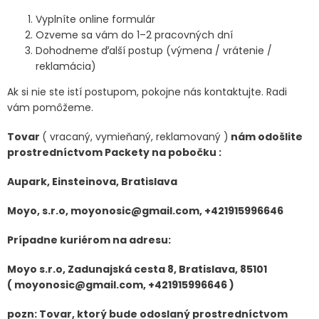
Vyplníte online formulár
Ozveme sa vám do 1–2 pracovných dní
Dohodneme ďalší postup (výmena / vrátenie /
reklamácia)
Ak si nie ste istí postupom, pokojne nás kontaktujte. Radi
vám pomôžeme.
Tovar
( vracaný, vymieňaný, reklamovaný )
nám odošlite
prostredníctvom Packety na pobočku :
Aupark, Einsteinova, Bratislava
Moyo, s.r.o, moyonosic@gmail.com, +421915996646
Prípadne kuriérom na adresu:
Moyo s.r.o, Zadunajská cesta 8, Bratislava, 85101
(
moyonosic@gmail.com, +421915996646 )
pozn: Tovar, ktorý bude odoslaný prostredníctvom