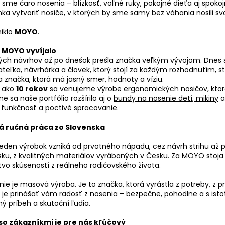
i sme čaro nosenia – blízkosť, voľné ruky, pokojné dieťa aj spokoj
ka vytvoriť nosiče, v ktorých by sme samy bez váhania nosili svo
niklo
MOYO
.
 MOYO vyvíjalo
ých návrhov až po dnešok prešla značka veľkým vývojom. Dnes
ateľka, návrhárka a človek, ktorý stojí za každým rozhodnutím, 
a značka, ktorá má jasný smer, hodnoty a víziu.
c ako
10 rokov
sa venujeme výrobe
ergonomických nosičov
, kto
e sa naše portfólio rozšírilo aj o
bundy na nosenie detí, mikiny
, funkčnosť a poctivé spracovanie.
á ručná práca zo Slovenska
eden výrobok vzniká od prvotného nápadu, cez návrh strihu až p
sku,
z kvalitných materiálov vyrábaných v Česku.
Za MOYO stoja š
vo skúseností z reálneho rodičovského života.
e je masová výroba. Je to značka, ktorá vyrástla z potreby, z 
je prinášať vám radosť z nosenia – bezpečne, pohodlne a s istoto
ý príbeh a skutoční ľudia.
so zákazníkmi je pre nás kľúčový