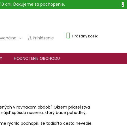
10 dní. Ďakujeme za pochopenie.
NÁKUPNÝ
Prázdny košík
ovenčina
Prihlásenie
KOŠÍK
Y
HODNOTENIE OBCHODU
ených v rovnakom období. Okrem priateľstva
ba nájsť spôsob nosenia, ktorý bude pohodlný,
me rýchlo pochopili, že tadiaľto cesta nevedie.