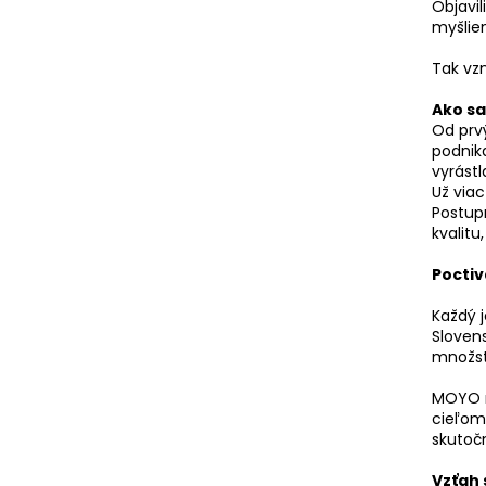
e
Objavil
l
myšlien
Tak vz
Ako sa
Od prv
podnik
vyrástl
Už via
Postupn
kvalitu
Poctiv
Každý j
Sloven
množst
MOYO ni
cieľom 
skutočn
Vzťah 