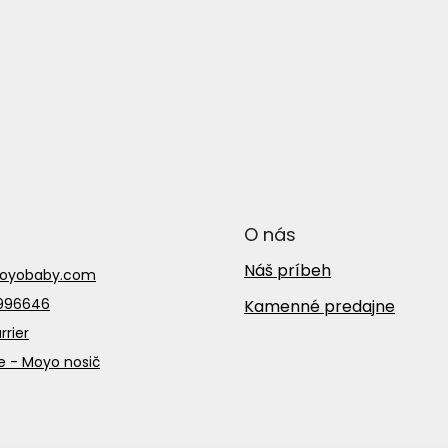
O nás
Náš príbeh
oyobaby.com
5996646
Kamenné predajne
rier
 - Moyo nosič