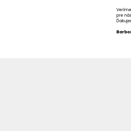
Veríme
pre ná
Ďakuje
Barbo
Z
á
p
ä
t
i
e