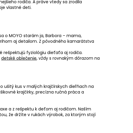
nejšieho rodiča. A práve vtedy sa zrodila
je vlastné deti.
 sa o MOYO starám ja, Barbora – mama,
strihom aj detailom. Z pôvodného kamarátstva
ré rešpektujú fyziológiu dieťaťa aj rodiča.
a
detské oblečenie
, vždy s rovnakým dôrazom na
o ušitý kus v malých krajčírskych dieľňach na
ikovné krajčírky, precízna ručná práca a
praxe a z rešpektu k deťom aj rodičom. Naším
u, že držíte v rukách výrobok, za ktorým stojí