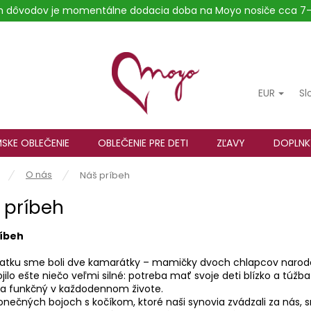
ých dôvodov je momentálne dodacia doba na Moyo nosiče cca 7-
EUR
Sl
SKE OBLEČENIE
OBLEČENIE PRE DETI
ZĽAVY
DOPLNK
O nás
Náš príbeh
 príbeh
ríbeh
iatku sme boli dve kamarátky – mamičky dvoch chlapcov narod
jilo ešte niečo veľmi silné: potreba mať svoje deti blízko a túž
 a funkčný v každodennom živote.
nečných bojoch s kočíkom, ktoré naši synovia zvádzali za nás, s