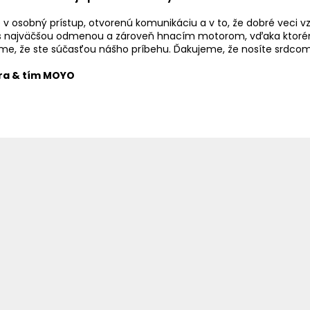
 v osobný prístup, otvorenú komunikáciu a v to, že dobré veci v
s najväčšou odmenou a zároveň hnacím motorom, vďaka ktorém
me, že ste súčasťou nášho príbehu. Ďakujeme, že nosíte srdcom
ra & tím MOYO