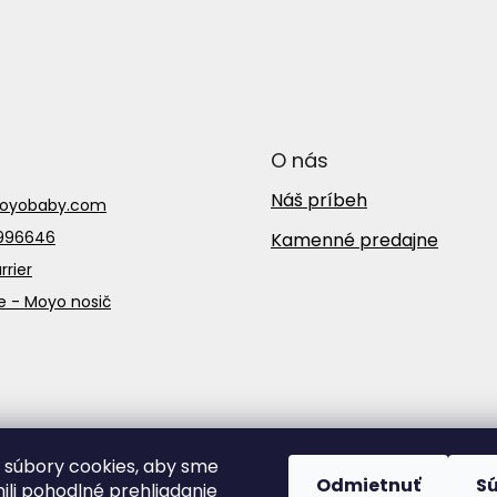
O nás
Náš príbeh
oyobaby.com
5996646
Kamenné predajne
rier
 - Moyo nosič
súbory cookies, aby sme
Odmietnuť
S
li pohodlné prehliadanie