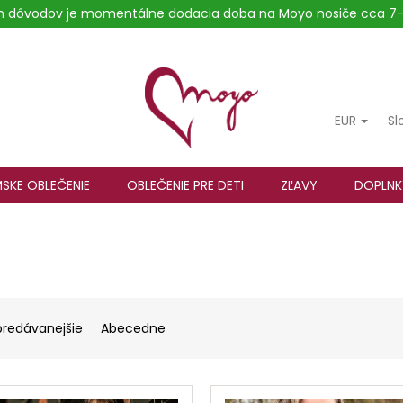
ých dôvodov je momentálne dodacia doba na Moyo nosiče cca 7-
EUR
Sl
SKE OBLEČENIE
OBLEČENIE PRE DETI
ZĽAVY
DOPLNK
predávanejšie
Abecedne