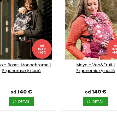
od
o
163 €
16
–14 %
–1
o – Roses Monochrome |
Moyo – Veg&Fruit |
Ergonomický nosič
Ergonomický nosič
140 €
140 €
od
od
DETAIL
DETAIL