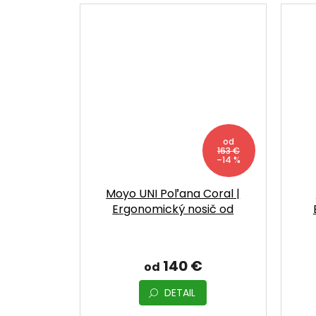
od
163 €
–14 %
Moyo UNI Poľana Coral |
Ergonomický nosič od
narodenia
140 €
od
DETAIL