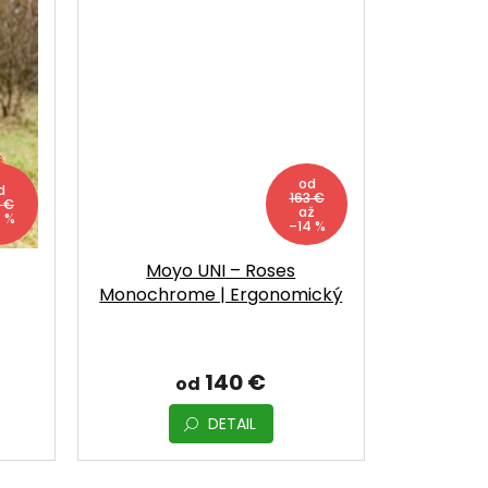
od
d
163 €
3 €
až
4 %
–14 %
Moyo UNI – Roses
Monochrome | Ergonomický
nosič od narodenia
140 €
od
DETAIL