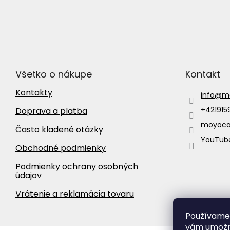
Všetko o nákupe
Kontakt
Kontakty
info
@
m
+42191
Doprava a platba
moyocar
Často kladené otázky
YouTube
Obchodné podmienky
Podmienky ochrany osobných
údajov
Vrátenie a reklamácia tovaru
Používame 
vám umožni