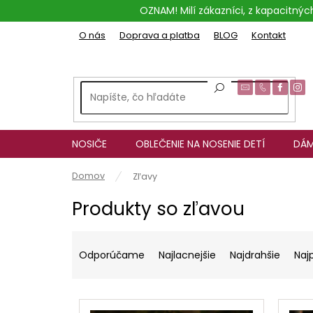
Prejsť
OZNAM! Milí zákazníci, z kapacitn
na
obsah
O nás
Doprava a platba
BLOG
Kontakt
NOSIČE
OBLEČENIE NA NOSENIE DETÍ
DÁM
Domov
Zľavy
Produkty so zľavou
R
a
Odporúčame
Najlacnejšie
Najdrahšie
Naj
d
e
V
n