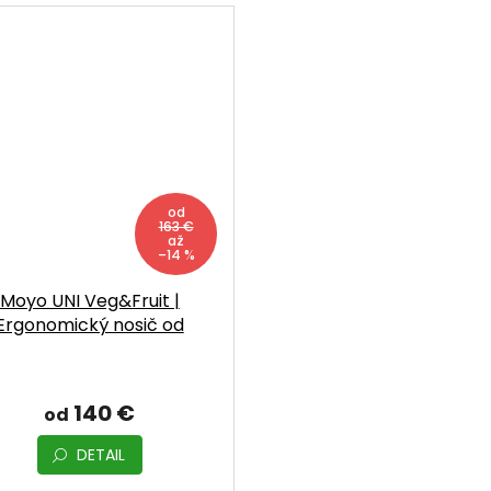
od
163 €
až
–14 %
Moyo UNI Veg&Fruit |
Ergonomický nosič od
narodenia
140 €
od
DETAIL