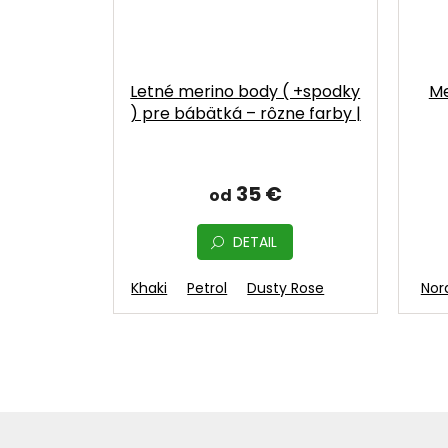
Letné merino body ( +spodky
Me
) pre bábätká – rôzne farby |
MOYO
35 €
od
DETAIL
Ecru
Khaki
Petrol
Dusty Rose
Fuchsia
Honey
Nor
Z
á