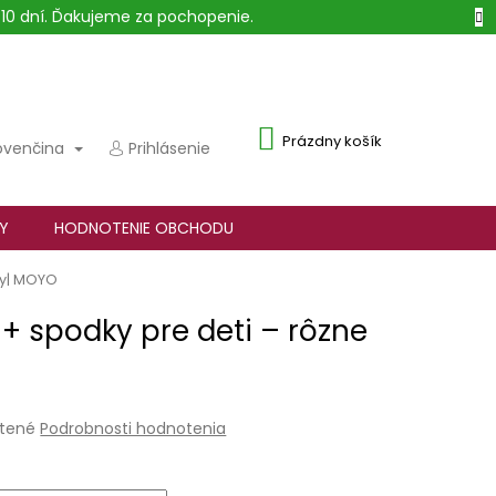
10 dní. Ďakujeme za pochopenie.
NÁKUPNÝ
Prázdny košík
ovenčina
Prihlásenie
KOŠÍK
Y
HODNOTENIE OBCHODU
by| MOYO
 + spodky pre deti – rôzne
tené
Podrobnosti hodnotenia
e