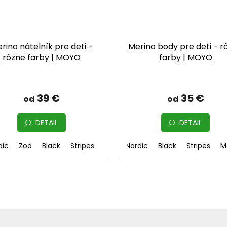
rino nátelník pre deti -
Merino body pre deti - r
rôzne farby | MOYO
farby | MOYO
39 €
35 €
od
od
DETAIL
DETAIL
dic
Zoo
Black
Stripes
Fuchsia
Moka
Nordic
Black
Stripes
M