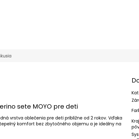
skusia
Do
Kat
Zár
rino sete MOYO pre deti
Far
á vrstva oblečenia pre deti približne od 2 rokov. Vďaka
Kra
 tepelný komfort bez zbytočného objemu a je ideálny na
pô
Sy