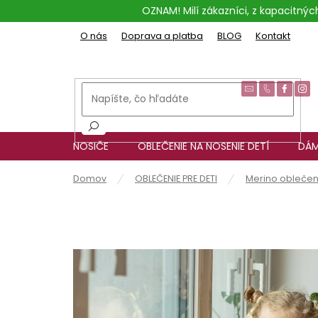
Prejsť
OZNAM! Milí zákazníci, z kapacitn
na
obsah
O nás
Doprava a platba
BLOG
Kontakt
NOSIČE
OBLEČENIE NA NOSENIE DETÍ
DÁM
Domov
OBLEČENIE PRE DETI
Merino oblečen