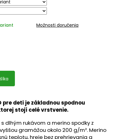
.
ariant
Možnosti doručenia
šíka
 pre deti je základnou spodnou
orej stojí celé vrstvenie.
ík s dlhým rukávom a merino spodky z
 vyššou gramážou okolo 200 g/m². Merino
snú teplotu, hreje bez prehrievania a