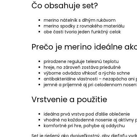
Čo obsahuje set?
merino nátelník s dlhým rukávom
merino spodky z rovnakého materiálu
obe časti tvoria jeden funkčný celok
Prečo je merino ideálne ak
prirodzene reguluje telesnú teplotu
hreje, no zároveň zostáva priedušné
výborne odvádza vlhkosť a rýchlo schne
antibakteriálne vlastnosti – nezapácha ani 
jemné a príjemné aj pri celodennom nosen
Vrstvenie a použitie
ideálna prvá vrstva pod ďalšie oblečenie
vhodné na každodenné nosenie aj aktívny 
komfortné pri hre, pohybe aj oddychu
Set je riešený ako dvojveľkostný, aby dieťaťu vydr