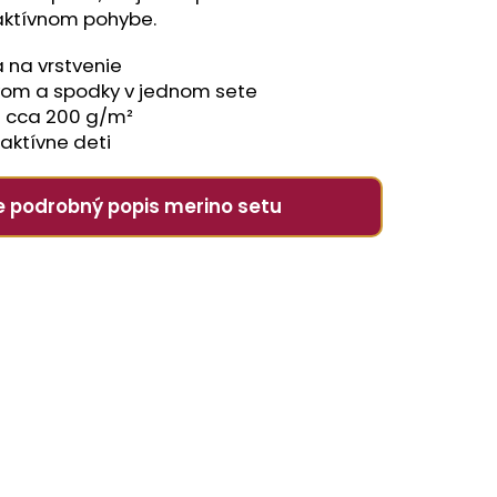
 aktívnom pohybe.
 na vrstvenie
ávom a spodky v jednom sete
 cca 200 g/m²
aktívne deti
pre podrobný popis merino setu