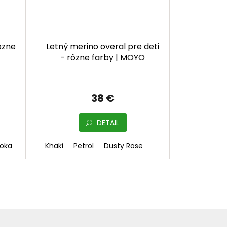
ôzne
Letný merino overal pre deti
- rôzne farby | MOYO
38 €
DETAIL
oka
Ecru
Khaki
Petrol
Dusty Rose