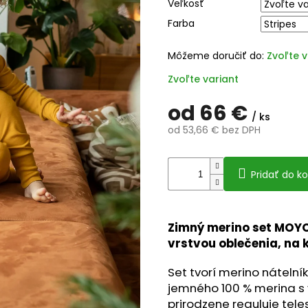
Veľkosť
0,0
z
Farba
5
hviezdičiek
Môžeme doručiť do:
Zvoľte v
Zvoľte variant
od
66 €
/ ks
od
53,66 €
bez DPH
Jednotková
cena:
Pridať do ko
Zimný merino set MOYO
vrstvou oblečenia, na kt
Set tvorí merino náteln
jemného 100 % merina s
prirodzene reguluje tele