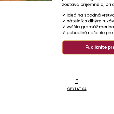
zostáva príjemné aj pri
✔ ideálna spodná vrstva
✔ nátelník s dlhým ruk
✔ vyššia gramáž merina
✔ pohodlné riešenie pre 
🔍 Kliknite 
OPÝTAŤ SA