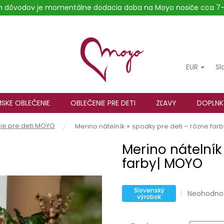
ých dôvodov je momentálne dodacia doba na Moyo nosiče cca 7-
EUR
Sl
SKE OBLEČENIE
OBLEČENIE PRE DETI
ZĽAVY
DOPLNK
ie pre deti MOYO
Merino nátelník + spodky pre deti – rôzne far
Merino nátelník
farby| MOYO
Slovenský
Priemerné
Neohodno
výrobok
hodnoteni
produktu
je