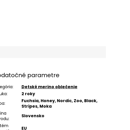
datočné parametre
egória
:
Detské merino oblečenie
uka
:
2 roky
Fuchsia, Honey, Nordic, Zoo, Black,
ba
:
Stripes, Moka
jina
Slovensko
vodu
:
stém
EU