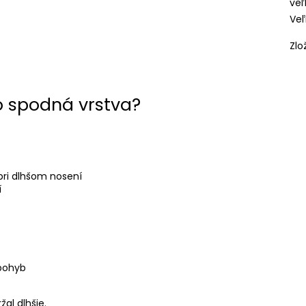
veľ
Veľ
Zlo
o spodná vrstva?
pri dlhšom nosení
í
pohyb
žal dlhšie.