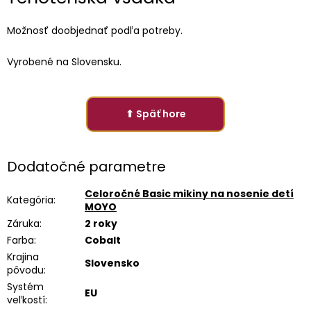
Možnosť doobjednať podľa potreby.
Vyrobené na Slovensku.
⬆ Späť hore
Dodatočné parametre
Celoročné Basic mikiny na nosenie detí
Kategória
:
MOYO
Záruka
:
2 roky
Farba
:
Cobalt
Krajina
Slovensko
pôvodu
:
Systém
EU
veľkostí
: