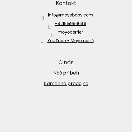
Kontakt
info
@
moyobaby.com
+421915996646
moyocarrier
YouTube - Moyo nosič
O nás
Náš príbeh
Kamenné predajne