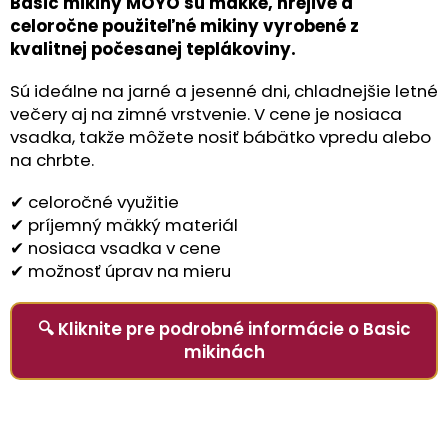
Basic mikiny MOYO sú mäkké, hrejivé a
celoročne použiteľné mikiny vyrobené z
kvalitnej počesanej teplákoviny.
Sú ideálne na jarné a jesenné dni, chladnejšie letné
večery aj na zimné vrstvenie. V cene je nosiaca
vsadka, takže môžete nosiť bábätko vpredu alebo
na chrbte.
✔ celoročné využitie
✔ príjemný mäkký materiál
✔ nosiaca vsadka v cene
✔ možnosť úprav na mieru
🔍 Kliknite pre podrobné informácie o Basic
mikinách