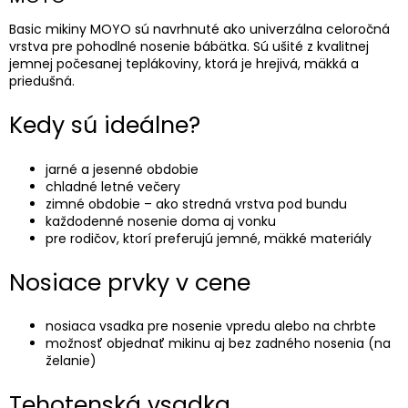
Basic mikiny MOYO sú navrhnuté ako univerzálna celoročná
vrstva pre pohodlné nosenie bábätka. Sú ušité z kvalitnej
jemnej počesanej teplákoviny, ktorá je hrejivá, mäkká a
priedušná.
Kedy sú ideálne?
jarné a jesenné obdobie
chladné letné večery
zimné obdobie – ako stredná vrstva pod bundu
každodenné nosenie doma aj vonku
pre rodičov, ktorí preferujú jemné, mäkké materiály
Nosiace prvky v cene
nosiaca vsadka pre nosenie vpredu alebo na chrbte
možnosť objednať mikinu aj bez zadného nosenia (na
želanie)
Tehotenská vsadka