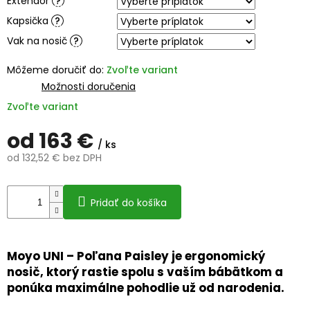
Extendor
?
Kapsička
?
Vak na nosič
?
Môžeme doručiť do:
Zvoľte variant
Možnosti doručenia
Zvoľte variant
od
163 €
/ ks
od
132,52 €
bez DPH
Jednotková
cena:
Pridať do košíka
Moyo UNI – Poľana Paisley je ergonomický
nosič, ktorý rastie spolu s vaším bábätkom a
ponúka maximálne pohodlie už od narodenia.