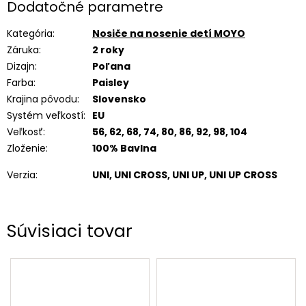
Dodatočné parametre
Kategória
:
Nosiče na nosenie detí MOYO
Záruka
:
2 roky
Dizajn
:
Poľana
Farba
:
Paisley
Krajina pôvodu
:
Slovensko
Systém veľkostí
:
EU
Veľkosť
:
56, 62, 68, 74, 80, 86, 92, 98, 104
Zloženie
:
100% Bavlna
Verzia
:
UNI, UNI CROSS, UNI UP, UNI UP CROSS
Súvisiaci tovar