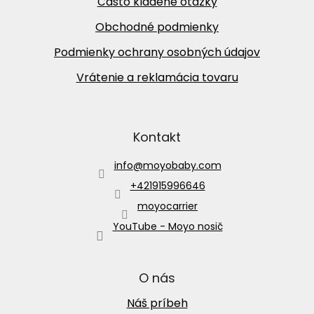
Často kladené otázky
Obchodné podmienky
Podmienky ochrany osobných údajov
Vrátenie a reklamácia tovaru
Kontakt
info
@
moyobaby.com
+421915996646
moyocarrier
YouTube - Moyo nosič
O nás
Náš príbeh