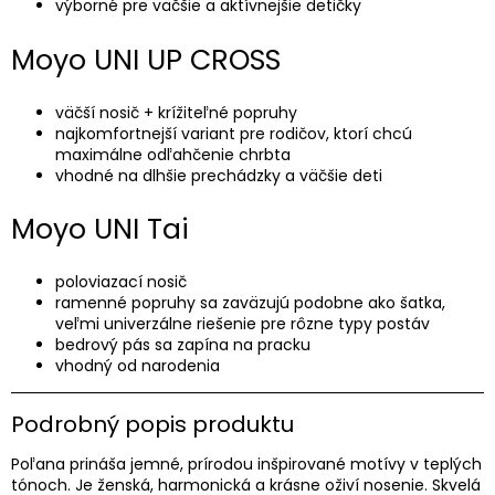
výborné pre väčšie a aktívnejšie detičky
Moyo UNI UP CROSS
väčší nosič + krížiteľné popruhy
najkomfortnejší variant pre rodičov, ktorí chcú
maximálne odľahčenie chrbta
vhodné na dlhšie prechádzky a väčšie deti
Moyo UNI Tai
poloviazací nosič
ramenné popruhy sa zaväzujú podobne ako šatka,
veľmi univerzálne riešenie pre rôzne typy postáv
bedrový pás sa zapína na pracku
vhodný od narodenia
Podrobný popis produktu
Poľana prináša jemné, prírodou inšpirované motívy v teplých
tónoch. Je ženská, harmonická a krásne oživí nosenie. Skvelá