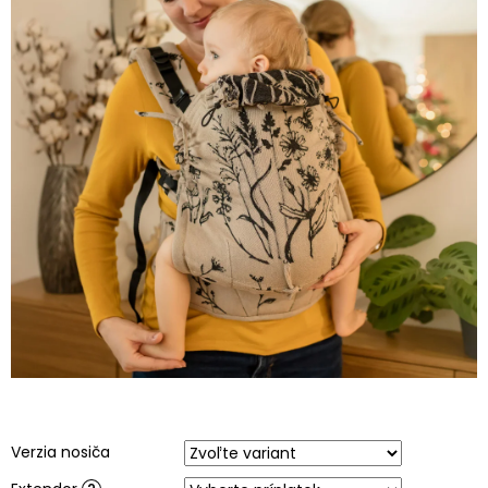
obchodu
hviezdičiek.
EUR
/
Prihlásenie
Verzia nosiča