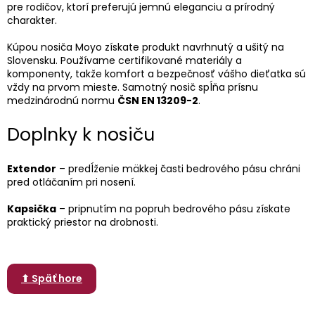
pre rodičov, ktorí preferujú jemnú eleganciu a prírodný
charakter.
Kúpou nosiča Moyo získate produkt navrhnutý a ušitý na
Slovensku. Používame certifikované materiály a
komponenty, takže komfort a bezpečnosť vášho dieťatka sú
vždy na prvom mieste. Samotný nosič spĺňa prísnu
medzinárodnú normu
ČSN EN 13209-2
.
Doplnky k nosiču
Extendor
– predĺženie mäkkej časti bedrového pásu chráni
pred otláčaním pri nosení.
Kapsička
– pripnutím na popruh bedrového pásu získate
praktický priestor na drobnosti.
⬆ Späť hore