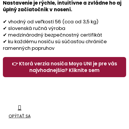
Nastavenie je rýchle, intuitívne a zvládne ho aj
úplný začiatočník v nosení.
✔ vhodný od veľkosti 56 (cca od 3,5 kg)
✔ slovenská ručná výroba
✔ medzinárodný bezpečnostný certifikát
✔ ku každému nosiču sú súčasťou chrániče
ramenných popruhov
👉 Ktorá verzia nosiča Moyo UNI je pre vás
najvhodnejšia? Kliknite sem
OPÝTAŤ SA