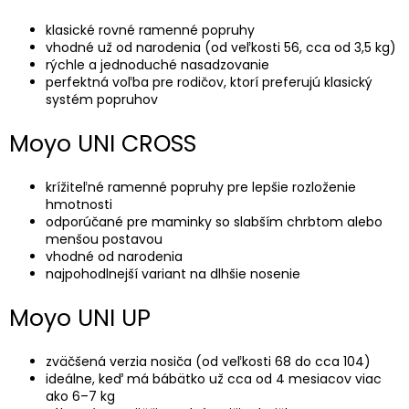
klasické rovné ramenné popruhy
vhodné už od narodenia (od veľkosti 56, cca od 3,5 kg)
rýchle a jednoduché nasadzovanie
perfektná voľba pre rodičov, ktorí preferujú klasický
systém popruhov
Moyo UNI CROSS
krížiteľné ramenné popruhy pre lepšie rozloženie
hmotnosti
odporúčané pre maminky so slabším chrbtom alebo
menšou postavou
vhodné od narodenia
najpohodlnejší variant na dlhšie nosenie
Moyo UNI UP
zväčšená verzia nosiča (od veľkosti 68 do cca 104)
ideálne, keď má bábätko už cca od 4 mesiacov viac
ako 6–7 kg