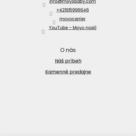
info
@
moyobaby.com
+421915996646
moyocarrier
YouTube - Moyo nosič
O nás
Náš príbeh
Kamenné predajne