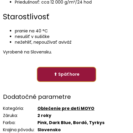
Priedušnosť: cca 12 000 g/m²/24 hod
Starostlivosť
pranie na 40 °C
nesušiť v sušičke
nežehliť, nepoužívať aviváž
Vyrobené na Slovensku.
⬆ Späť hore
Dodatočné parametre
Kategória
:
Oblečenie pre deti MOYO
Záruka
:
2 roky
Farba
:
Pink, Dark Blue, Bordó, Tyrkys
Krajina pôvodu
:
Slovensko