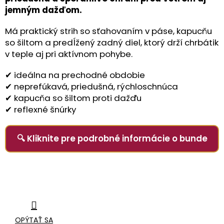
jemným dažďom.
Má praktický strih so sťahovaním v páse, kapucňu
so šiltom a predĺžený zadný diel, ktorý drží chrbátik
v teple aj pri aktívnom pohybe.
✔ ideálna na prechodné obdobie
✔ neprefúkavá, priedušná, rýchloschnúca
✔ kapucňa so šiltom proti dažďu
✔ reflexné šnúrky
🔍 Kliknite pre podrobné informácie o bunde
OPÝTAŤ SA