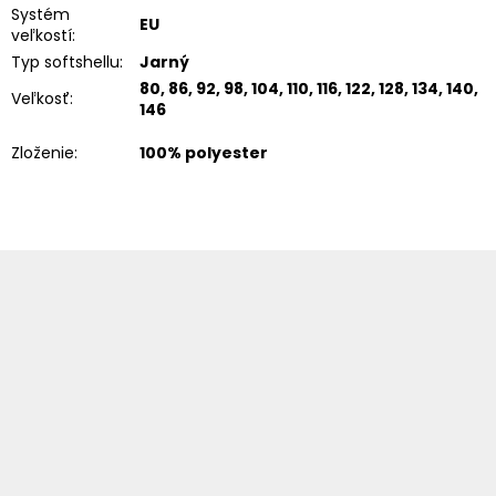
Systém
EU
veľkostí
:
Typ softshellu
:
Jarný
80, 86, 92, 98, 104, 110, 116, 122, 128, 134, 140,
Veľkosť
:
146
Zloženie
:
100% polyester
Z
á
p
ä
t
i
e