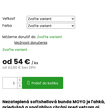
Veľkosť
Farba
Môžeme doručiť do:
Zvoľte variant
Možnosti doručenia
Zvoľte variant
od
54 €
/ ks
od
43,90 €
bez DPH
Jednotková
cena:
Pridať do košíka
Nezateplená softshellová bunda MOYO je ľahká,
priedušná a spoľahlivo chráni pred vetrom aj