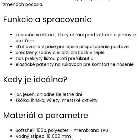
zmenách počasia.
Funkcie a spracovanie
kapucňa so šiltom, ktorý chráni pred vetrom a jemným
dažďom
sťahovanie v páse pre lepšie prispôsobenie postave
predĺžený zadný diel drží chrbátik v teple
zips prekrytý lištou proti prefúknutiu
elastické patenty na rukávoch pre komfortné nosenie
Kedy je ideálna?
jar, jeseň, chladnejšie letné dni
škôlka, ihrisko, výlety, mestské aktivity
Materiál a parametre
Softshell: 100% polyester + membrána TPU
Vodný stĺpec: 18 000 mm