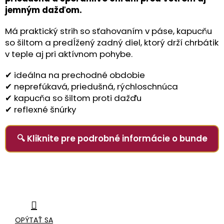
jemným dažďom.
Má praktický strih so sťahovaním v páse, kapucňu
so šiltom a predĺžený zadný diel, ktorý drží chrbátik
v teple aj pri aktívnom pohybe.
✔ ideálna na prechodné obdobie
✔ neprefúkavá, priedušná, rýchloschnúca
✔ kapucňa so šiltom proti dažďu
✔ reflexné šnúrky
🔍 Kliknite pre podrobné informácie o bunde
OPÝTAŤ SA