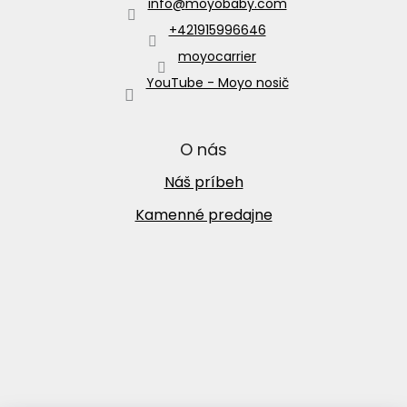
info
@
moyobaby.com
+421915996646
moyocarrier
YouTube - Moyo nosič
O nás
Náš príbeh
Kamenné predajne