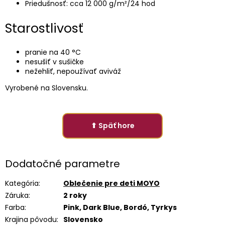
Priedušnosť: cca 12 000 g/m²/24 hod
Starostlivosť
pranie na 40 °C
nesušiť v sušičke
nežehliť, nepoužívať aviváž
Vyrobené na Slovensku.
⬆ Späť hore
Dodatočné parametre
Kategória
:
Oblečenie pre deti MOYO
Záruka
:
2 roky
Farba
:
Pink, Dark Blue, Bordó, Tyrkys
Krajina pôvodu
:
Slovensko