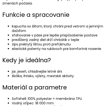
zmenách počasia.
Funkcie a spracovanie
kapucňa so šiltom, ktorý chráni pred vetrom a jemným
dažďom
sťahovanie v páse pre lepšie prispôsobenie postave
predĺžený zadný diel drží chrbátik v teple
zips prekrytý lištou proti prefúknutiu
elastické patenty na rukávoch pre komfortné nosenie
Kedy je ideálna?
jar, jeseň, chladnejšie letné dni
škôlka, ihrisko, výlety, mestské aktivity
Materiál a parametre
Softshell: 100% polyester + membrána TPU
Vodný stĺpec: 18 000 mm