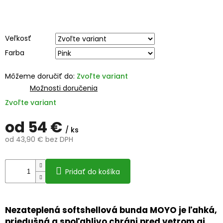
Veľkosť
Farba
Môžeme doručiť do:
Zvoľte variant
Možnosti doručenia
Zvoľte variant
od
54 €
/ ks
od
43,90 €
bez DPH
Jednotková
cena:
Pridať do košíka
Nezateplená softshellová bunda MOYO je ľahká,
priedušná a spoľahlivo chráni pred vetrom aj