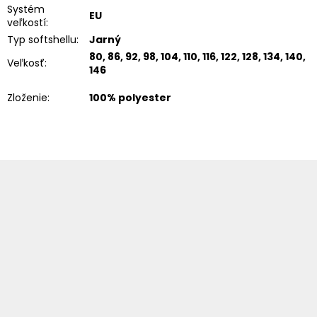
Systém
EU
veľkostí
:
Typ softshellu
:
Jarný
80, 86, 92, 98, 104, 110, 116, 122, 128, 134, 140,
Veľkosť
:
146
Zloženie
:
100% polyester
Z
á
p
ä
t
i
e