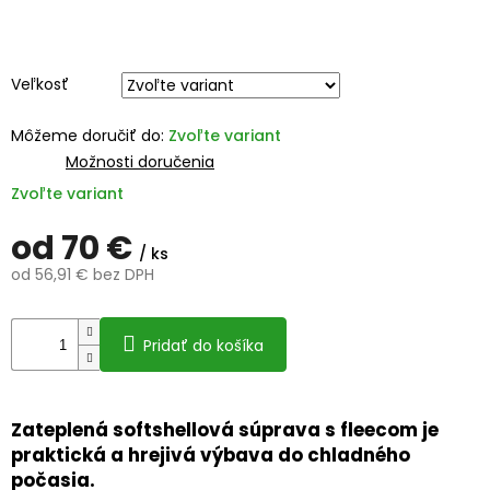
Veľkosť
Môžeme doručiť do:
Zvoľte variant
Možnosti doručenia
Zvoľte variant
od
70 €
/ ks
od
56,91 €
bez DPH
Jednotková
cena:
Pridať do košíka
Zateplená softshellová súprava s fleecom je
praktická a hrejivá výbava do chladného
počasia.