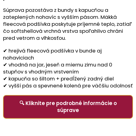
Súprava pozostáva z bundy s kapucňou a
zateplených nohavíc s vyšším pásom. Mäkká
fleecová podšívka poskytuje príjemné teplo, zatiaľ
čo softshellová vrchná vrstva spoľahlivo chráni
pred vetrom a vlhkosťou.
✔ hrejivá fleecová podšívka v bunde aj
nohaviciach
✔ vhodná na jar, jeseň a miernu zimu nad 0
stupňov s vhodným vrstvením
✔ kapucňa so šiltom + predĺžený zadný diel
✔ vyšší pás a spevnené kolená pre väčšiu odolnosť
🔍 Kliknite pre podrobné informácie o
súprave