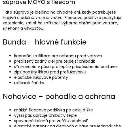
súprave MOYO s fleecom
Táto súprava je ideálna na chladné dni, kedy potrebujete
hrejivú a odolnú vrchnú vrstvu. Fleecová podšívka poskytuje
zateplenie, zatiaľ čo softshell výborne chráni pred vetrom,
snehom a vlhkosťou.
Bunda – hlavné funkcie
kapucňa so šiltom pre ochranu pred vetrom
predĺžený zadný diel pre teplejší chrbátik
sťahovanie v páse pre lepšie prispôsobenie postave
zips podšitý lištou proti prefukovaniu
elastické rukávové patenty
reflexné šnúrky
Nohavice – pohodlie a ochrana
mäkká fleecová podšívka po celej dĺžke
vyšší pás udržuje chrbát v teple
spevnené kolená pre väčšiu odolnosť
elastické patenty na členkoch a páse pre jednoduché