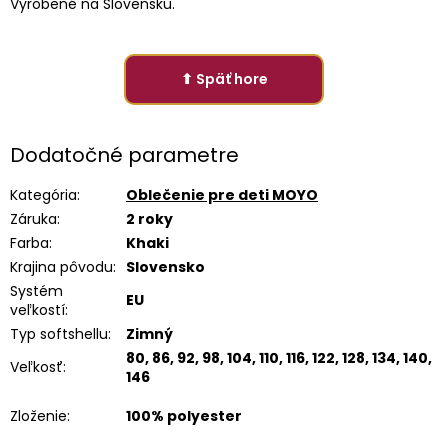
Vyrobené na Slovensku.
⬆ Späť hore
Dodatočné parametre
Kategória
:
Oblečenie pre deti MOYO
Záruka
:
2 roky
Farba
:
Khaki
Krajina pôvodu
:
Slovensko
Systém
EU
veľkostí
:
Typ softshellu
:
Zimný
80, 86, 92, 98, 104, 110, 116, 122, 128, 134, 140,
Veľkosť
:
146
Zloženie
:
100% polyester