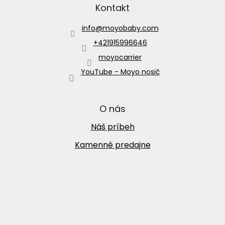
Kontakt
info
@
moyobaby.com
+421915996646
moyocarrier
YouTube - Moyo nosič
O nás
Náš príbeh
Kamenné predajne