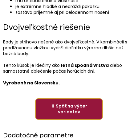
má antibakteriálne vlastnosti
je extrémne hladké a nedráždi pokožku
zostáva príjemné aj pri celodennom nosení
Dvojveľkostné riešenie
Body je strihovo riešené ako dvojveľkostné. V kombinácii s
predlžovacou vložkou vydrží dieťatku výrazne dlhšie než
bežné body.
Tento kúsok je ideálny ako
letná spodná vrstva
alebo
samostatné oblečenie počas horúcich dní.
Vyrobené na Slovensku.
⬆ Späť na výber
variantov
Dodatočné parametre