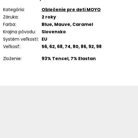
Kategória
:
Oblečenie pre deti MOYO
Záruka
:
2 roky
Farba
:
Blue, Mauve, Caramel
Krajina pôvodu
:
Slovensko
Systém veľkostí
:
EU
Veľkosť
:
56, 62, 68, 74, 80, 86, 92, 98
Zloženie
:
93% Tencel, 7% Elastan
Z
á
p
ä
t
i
e