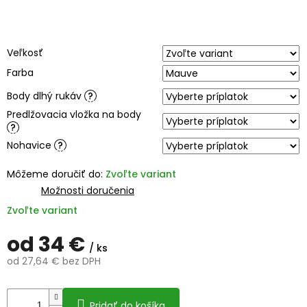
Veľkosť
Farba
Body dlhý rukáv
?
Predlžovacia vložka na body
?
Nohavice
?
Môžeme doručiť do:
Zvoľte variant
Možnosti doručenia
Zvoľte variant
od
34 €
/ ks
od
27,64 €
bez DPH
Jednotková
cena:
Pridať do košíka