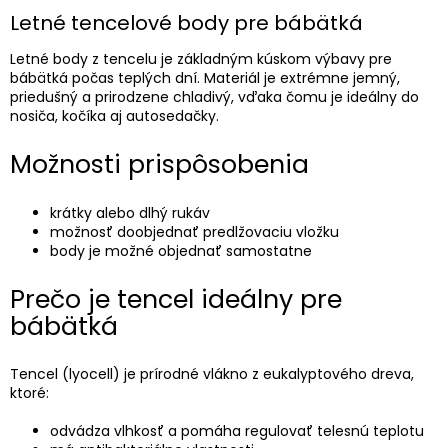
Letné tencelové body pre bábätká
Letné body z tencelu je základným kúskom výbavy pre
bábätká počas teplých dní. Materiál je extrémne jemný,
priedušný a prirodzene chladivý, vďaka čomu je ideálny do
nosiča, kočíka aj autosedačky.
Možnosti prispôsobenia
krátky alebo dlhý rukáv
možnosť doobjednať predlžovaciu vložku
body je možné objednať samostatne
Prečo je tencel ideálny pre
bábätká
Tencel (lyocell) je prírodné vlákno z eukalyptového dreva,
ktoré:
odvádza vlhkosť a pomáha regulovať telesnú teplotu