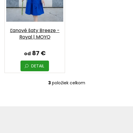
Ľanové šaty Breeze -
Royal | MOYO
87 €
od
DETAIL
3
položiek celkom
O
v
l
á
d
Z
a
á
c
p
i
ä
e