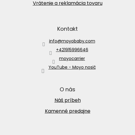
Vrátenie a reklamácia tovaru
Kontakt
info
@
moyobaby.com
+421915996646
moyocarrier
YouTube - Moyo nosič
O nás
Náš príbeh
Kamenné predajne