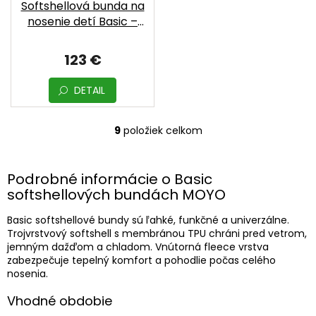
Softshellová bunda na
nosenie detí Basic –
Petrol | MOYO
123 €
DETAIL
9
položiek celkom
O
v
l
á
Podrobné informácie o Basic
d
softshellových bundách MOYO
a
c
Basic softshellové bundy sú ľahké, funkčné a univerzálne.
i
Trojvrstvový softshell s membránou TPU chráni pred vetrom,
e
jemným dažďom a chladom. Vnútorná fleece vrstva
p
zabezpečuje tepelný komfort a pohodlie počas celého
r
nosenia.
v
k
Vhodné obdobie
y