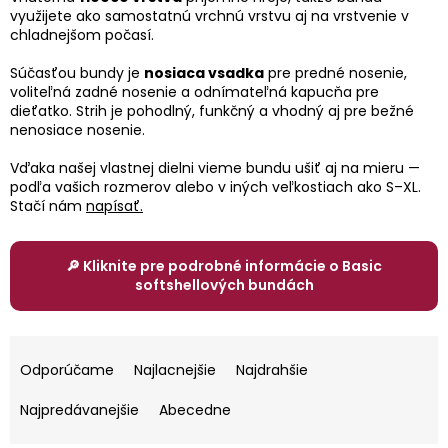
obchodu
využijete ako samostatnú vrchnú vrstvu aj na vrstvenie v
chladnejšom počasí.
EUR
/
Súčasťou bundy je
nosiaca vsadka
pre predné nosenie,
voliteľná zadné nosenie a odnímateľná kapucňa pre
dieťatko. Strih je pohodlný, funkčný a vhodný aj pre bežné
Prihlásenie
nenosiace nosenie.
Vďaka našej vlastnej dielni vieme bundu ušiť aj na mieru —
podľa vašich rozmerov alebo v iných veľkostiach ako S–XL.
Stačí nám
napísať.
🔎 Kliknite pre podrobné informácie o Basic
softshellových bundách
R
a
Odporúčame
Najlacnejšie
Najdrahšie
d
e
Najpredávanejšie
Abecedne
n