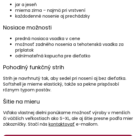
v
jar a jeseň
ý
mierna zima – najmä pri vrstvení
p
každodenné nosenie aj prechádzky
i
s
Nosiace možnosti
u
predná nosiaca vsadka v cene
možnosť zadného nosenia a tehotenská vsadka za
príplatok
odnímateľná kapucňa pre dieťatko
Pohodlný funkčný strih
Strih je navrhnutý tak, aby sedel pri nosení aj bez dieťatka.
Softshell je mierne elastický, takže sa pekne prispôsobí
rôznym typom postáv.
Šitie na mieru
Vďaka vlastnej dielni ponúkame možnosť výroby v menších
či väčších veľkostiach ako S–XL, ale aj šitie presne podľa mier
zákazníčky. Stačí nás
kontaktovať
e-mailom.