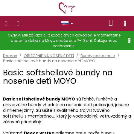
Prejsť
na
obsah
NÁKU
KOŠÍK
OZNAM! Milí zákazníci, z kapacitných dôvodov je momentálne
NOSIČE
dodacia doba na Moyo nosiče cca 7-10 dní. Ďakujeme za
pochopenie.
OBLEČENIE
NA
Domov
/
OBLEČENIE NA NOSENIE DETÍ
/
Bundy na nosenie
/
NOSENIE
Basic softshellové bundy na nosenie detí MOYO
DETÍ
Basic softshellové bundy na
Dámske
oblečenie
nosenie detí MOYO
OBLEČENIE
PRE
DETI
Basic softshellové bundy MOYO
sú ľahké, funkčné a
univerzálne bundy vhodné na nosenie detí počas jari, jesene
Zľavy
a miernej zimy. Sú ušité z kvalitného trojvrstvového
softshellu s membránou, ktorý je vodeodolný, vetruvzdorný a
zároveň priedušný.
Doplnky
Vnútorná
fleece vrstva
príjemne hreje, takže bundu
Hodnotenie