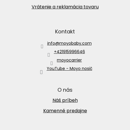
Vrátenie a reklamácia tovaru
Kontakt
info
@
moyobaby.com
+421915996646
moyocarrier
YouTube - Moyo nosič
O nás
Náš príbeh
Kamenné predajne