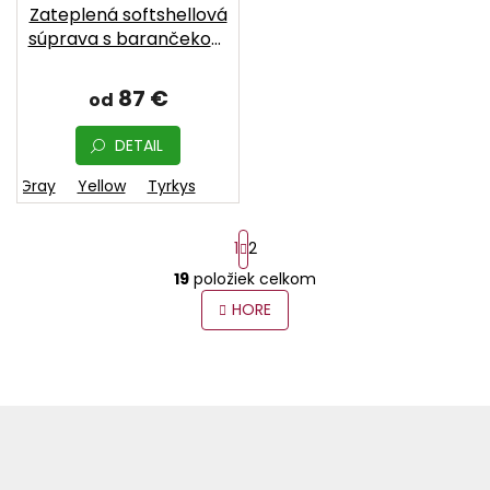
Zateplená softshellová
súprava s barančekom
– rôzne farby | MOYO
87 €
od
DETAIL
Gray
Yellow
Tyrkys
S
1
2
t
r
19
položiek celkom
O
á
v
HORE
n
l
k
o
á
v
d
a
a
n
c
Z
i
i
á
e
e
p
p
ä