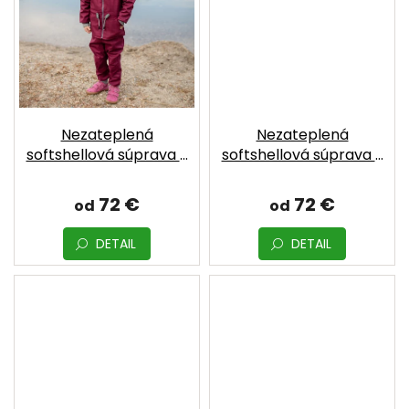
Nezateplená
Nezateplená
softshellová súprava -
softshellová súprava -
Bordó | MOYO
Dark blue | MOYO
72 €
72 €
od
od
DETAIL
DETAIL