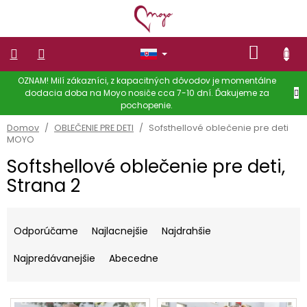
Prejsť
na
obsah
NÁKU
KOŠÍK
OZNAM! Milí zákazníci, z kapacitných dôvodov je momentálne
NOSIČE
dodacia doba na Moyo nosiče cca 7-10 dní. Ďakujeme za
pochopenie.
OBLEČENIE
NA
Domov
/
OBLEČENIE PRE DETI
/
Sofsthellové oblečenie pre deti
NOSENIE
MOYO
DETÍ
Softshellové oblečenie pre deti
,
Dámske
oblečenie
Strana 2
OBLEČENIE
R
PRE
DETI
a
Odporúčame
Najlacnejšie
Najdrahšie
d
Zľavy
e
Najpredávanejšie
Abecedne
n
Doplnky
i
V
e
Hodnotenie