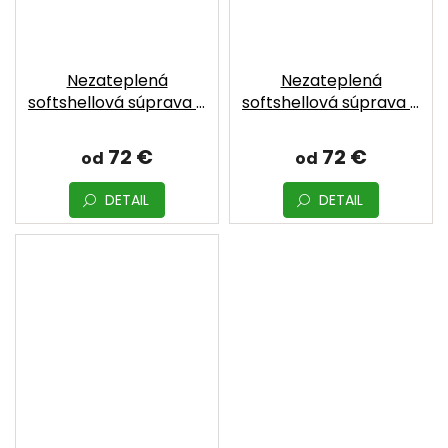
Nezateplená
Nezateplená
softshellová súprava –
softshellová súprava –
Pink | MOYO
Tyrkys | MOYO
72 €
72 €
od
od
DETAIL
DETAIL