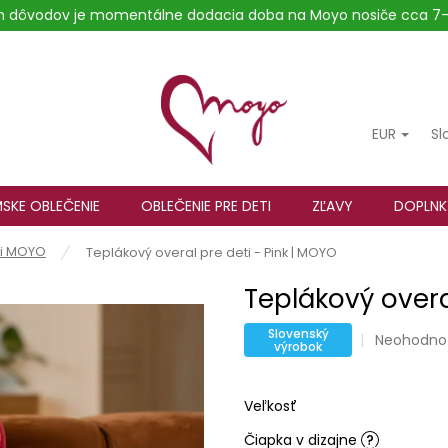
ých dôvodov je momentálne dodacia doba na Moyo nosiče cca 7-
EUR
Sl
SKE OBLEČENIE
OBLEČENIE PRE DETI
ZĽAVY
DOPLNK
ti MOYO
Teplákový overal pre deti - Pink | MOYO
Teplákový overa
Slovenský
Priemerné
Neohodno
výrobok
hodnoteni
produktu
je
Veľkosť
0,0
z
Čiapka v dizajne
?