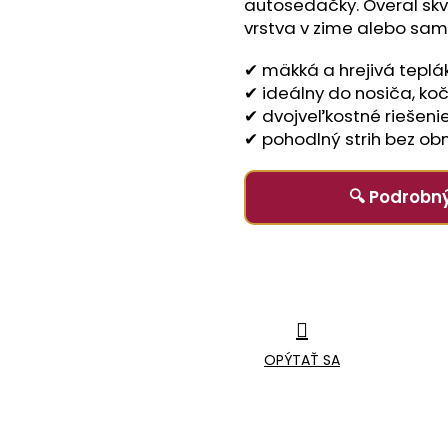
autosedačky. Overal skv
vrstva v zime alebo sa
✔ mäkká a hrejivá tepl
✔ ideálny do nosiča, ko
✔ dvojveľkostné riešenie
✔ pohodlný strih bez o
🔍 Podrobn
OPÝTAŤ SA