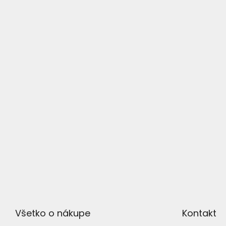
ä
t
i
e
Všetko o nákupe
Kontakt