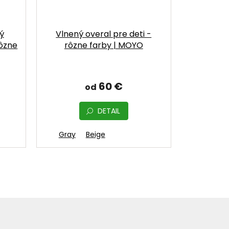
ý
Vlnený overal pre deti -
ôzne
rôzne farby | MOYO
60 €
od
DETAIL
Gray
Beige