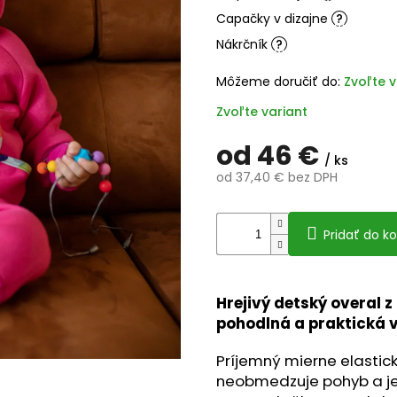
5
Capačky v dizajne
?
hviezdičiek
Nákrčník
?
Môžeme doručiť do:
Zvoľte v
Zvoľte variant
od
46 €
/ ks
od
37,40 €
bez DPH
Jednotková
cena:
Pridať do ko
Hrejivý detský overal z
pohodlná a praktická v
Príjemný mierne elastick
neobmedzuje pohyb a je 