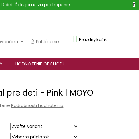
10 dní. Ďakujeme za pochopenie.
NÁKUPNÝ
Prázdny košík
ovenčina
Prihlásenie
KOŠÍK
Y
HODNOTENIE OBCHODU
l pre deti - Pink | MOYO
tené
Podrobnosti hodnotenia
e