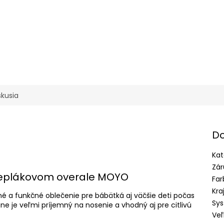
skusia
Do
Kat
Zár
 teplákovom overale MOYO
Far
Kra
 a funkčné oblečenie pre bábätká aj väčšie deti počas
Sys
ne je veľmi príjemný na nosenie a vhodný aj pre citlivú
Veľ