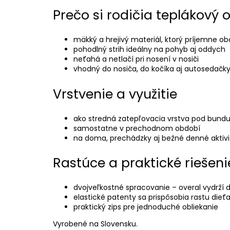
Prečo si rodičia teplákový o
mäkký a hrejivý materiál, ktorý príjemne o
pohodlný strih ideálny na pohyb aj oddych
neťahá a netlačí pri nosení v nosiči
vhodný do nosiča, do kočíka aj autosedačk
Vrstvenie a využitie
ako stredná zatepľovacia vrstva pod bundu 
samostatne v prechodnom období
na doma, prechádzky aj bežné denné aktivi
Rastúce a praktické riešeni
dvojveľkostné spracovanie – overal vydrží 
elastické patenty sa prispôsobia rastu dieť
praktický zips pre jednoduché obliekanie
Vyrobené na Slovensku.