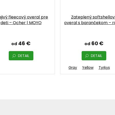
ejivý fleecový overal pre
Zateplený softshellov
deti – Ocher | MOYO
overal s barančekom – r
farby | MOYO
46 €
60 €
od
od
DETAIL
DETAIL
Pink
Gray
Yellow
Tyrkys