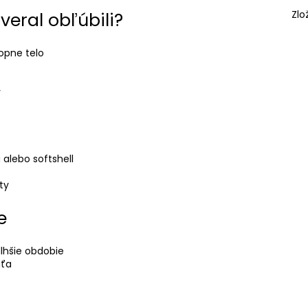
Zlo
veral obľúbili?
bopne telo
y
alebo softshell
ty
e
dlhšie obdobie
aťa