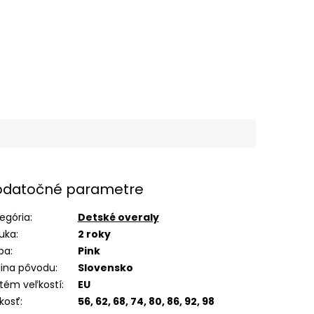
datočné parametre
egória
:
Detské overaly
uka
:
2 roky
ba
:
Pink
jina pôvodu
:
Slovensko
tém veľkostí
:
EU
kosť
:
56, 62, 68, 74, 80, 86, 92, 98