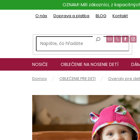
Prejsť
OZNAM! Milí zákazníci, z kapacitn
na
obsah
O nás
Doprava a platba
BLOG
Kontakt
NOSIČE
OBLEČENIE NA NOSENIE DETÍ
DÁM
Domov
OBLEČENIE PRE DETI
Overaly pre de