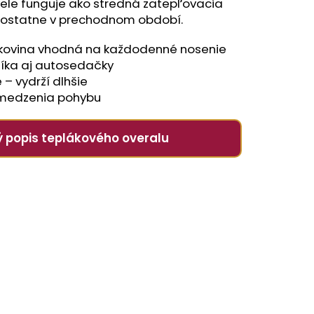
ele funguje ako stredná zatepľovacia
mostatne v prechodnom období.
ákovina vhodná na každodenné nosenie
číka aj autosedačky
 – vydrží dlhšie
bmedzenia pohybu
ý popis teplákového overalu