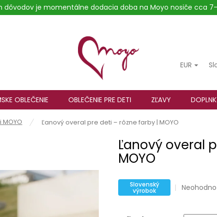
ých dôvodov je momentálne dodacia doba na Moyo nosiče cca 7-
EUR
Sl
SKE OBLEČENIE
OBLEČENIE PRE DETI
ZĽAVY
DOPLNK
ti MOYO
Ľanový overal pre deti – rôzne farby | MOYO
Ľanový overal pr
MOYO
Slovenský
Priemerné
Neohodno
výrobok
hodnoteni
produktu
je