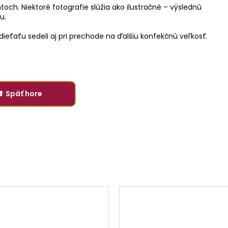
och. Niektoré fotografie slúžia ako ilustračné – výslednú
u.
ieťaťu sedeli aj pri prechode na ďalšiu konfekčnú veľkosť.
⬆ Späť hore