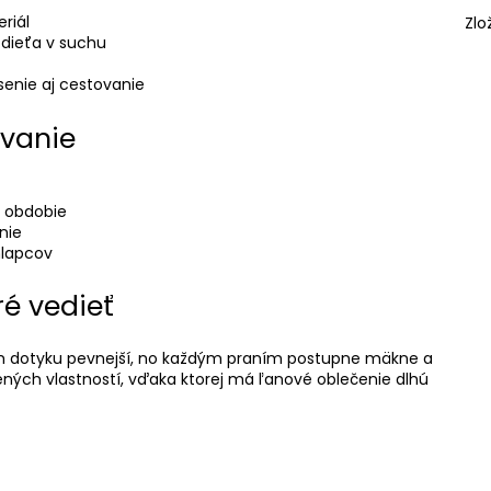
riál
Zlo
dieťa v suchu
senie aj cestovanie
ovanie
e obdobie
nie
hlapcov
ré vedieť
vom dotyku pevnejší, no každým praním postupne mäkne a
zených vlastností, vďaka ktorej má ľanové oblečenie dlhú