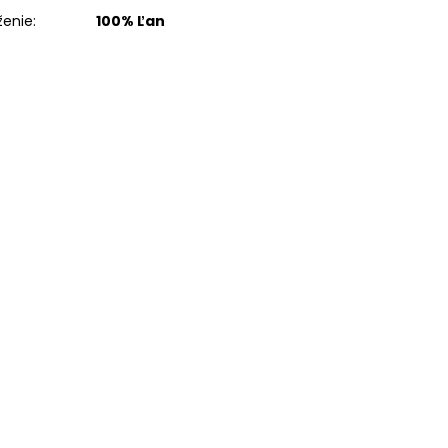
ženie
:
100% Ľan