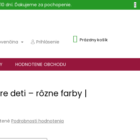
10 dní. Ďakujeme za pochopenie.
NÁKUPNÝ
Prázdny košík
ovenčina
Prihlásenie
KOŠÍK
Y
HODNOTENIE OBCHODU
e deti – rôzne farby |
tené
Podrobnosti hodnotenia
e