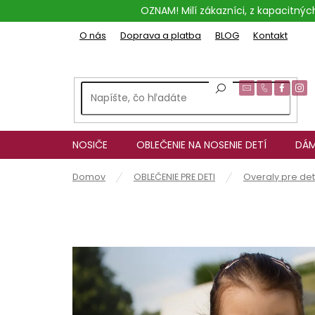
Prejsť
OZNAM! Milí zákazníci, z kapacitn
na
obsah
O nás
Doprava a platba
BLOG
Kontakt
NOSIČE
OBLEČENIE NA NOSENIE DETÍ
DÁM
Domov
OBLEČENIE PRE DETI
Overaly pre de