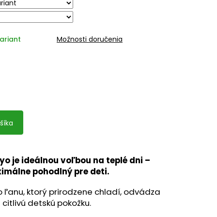
.
ariant
Možnosti doručenia
šíka
o je ideálnou voľbou na teplé dni –
imálne pohodlný pre deti.
o ľanu, ktorý prirodzene chladí, odvádza
 citlivú detskú pokožku.