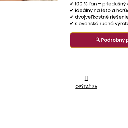
✔ 100 % ľan – priedušný 
✔ ideálny na leto a horú
✔ dvojveľkostné riešenie
✔ slovenská ručná výro
🔍 Podrobný 
OPÝTAŤ SA