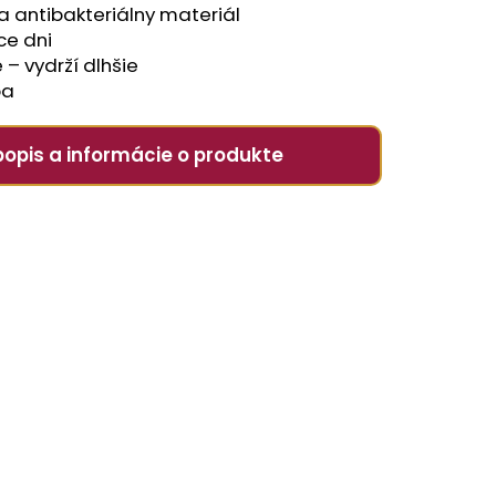
a antibakteriálny materiál
ce dni
 – vydrží dlhšie
ba
popis a informácie o produkte