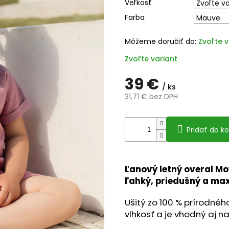
Veľkosť
0,0
z
Farba
5
hviezdičiek
Môžeme doručiť do:
Zvoľte v
Zvoľte variant
39 €
/ ks
31,71 € bez DPH
Jednotková
cena:
Pridať do ko
Ľanový letný overal Moy
ľahký, priedušný a max
Ušitý zo 100 % prírodnéh
vlhkosť a je vhodný aj na