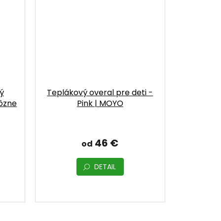
ý
Teplákový overal pre deti -
ôzne
Pink | MOYO
46 €
od
DETAIL