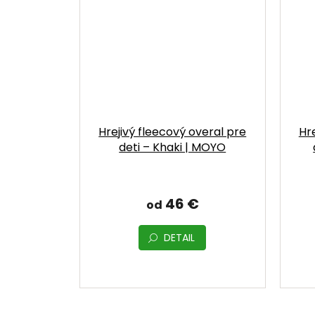
Hrejivý fleecový overal pre
Hr
deti – Khaki | MOYO
46 €
od
DETAIL