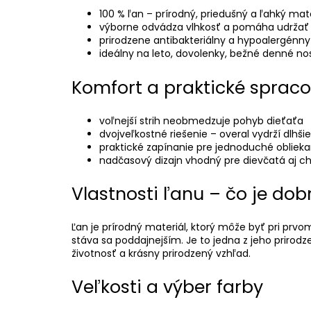
100 % ľan – prírodný, priedušný a ľahký mate
výborne odvádza vlhkosť a pomáha udržať 
prirodzene antibakteriálny a hypoalergénny
ideálny na leto, dovolenky, bežné denné no
Komfort a praktické sprac
voľnejší strih neobmedzuje pohyb dieťaťa
dvojveľkostné riešenie – overal vydrží dlhši
praktické zapínanie pre jednoduché oblieka
nadčasový dizajn vhodný pre dievčatá aj c
Vlastnosti ľanu – čo je dob
Ľan je prírodný materiál, ktorý môže byť pri pr
stáva sa poddajnejším. Je to jedna z jeho prirod
životnosť a krásny prirodzený vzhľad.
Veľkosti a výber farby