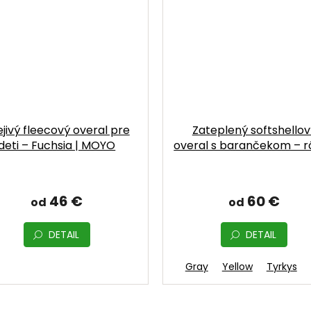
ejivý fleecový overal pre
Zateplený softshellov
deti – Fuchsia | MOYO
overal s barančekom – r
farby | MOYO
46 €
60 €
od
od
DETAIL
DETAIL
Pink
Gray
Yellow
Tyrkys