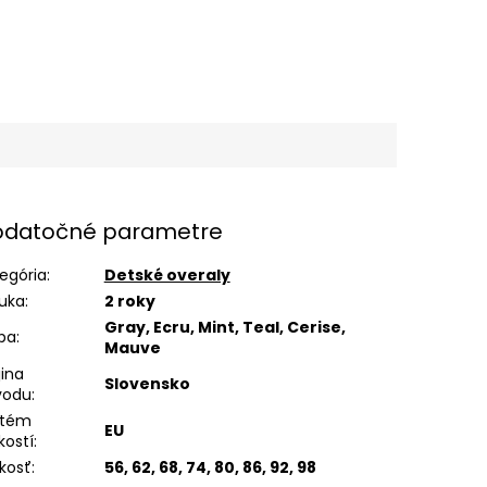
datočné parametre
egória
:
Detské overaly
uka
:
2 roky
Gray, Ecru, Mint, Teal, Cerise,
ba
:
Mauve
jina
Slovensko
vodu
:
stém
EU
kostí
:
kosť
:
56, 62, 68, 74, 80, 86, 92, 98