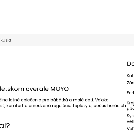
skusia
Do
Kat
Zár
detskom overale MOYO
Far
lne letné oblečenie pre bábätká a malé deti. Vďaka
Kra
, komfort a prirodzenú reguláciu teploty aj počas horúcich
pô
Sy
veľ
al?
Veľ