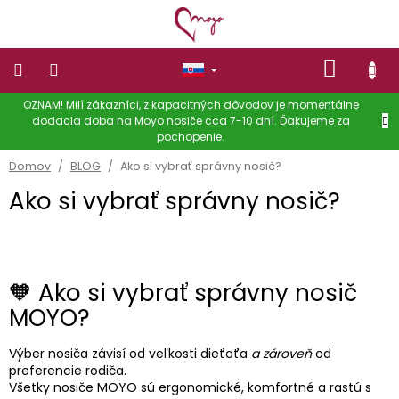
Prejsť
na
obsah
NÁKU
KOŠÍK
OZNAM! Milí zákazníci, z kapacitných dôvodov je momentálne
NOSIČE
dodacia doba na Moyo nosiče cca 7-10 dní. Ďakujeme za
pochopenie.
OBLEČENIE
NA
Domov
/
BLOG
/
Ako si vybrať správny nosič?
NOSENIE
DETÍ
Ako si vybrať správny nosič?
Dámske
oblečenie
OBLEČENIE
PRE
🧡 Ako si vybrať správny nosič
DETI
MOYO?
Zľavy
Výber nosiča závisí od veľkosti dieťaťa
a zároveň
od
Doplnky
preferencie rodiča.
Všetky nosiče MOYO sú ergonomické, komfortné a rastú s
Hodnotenie