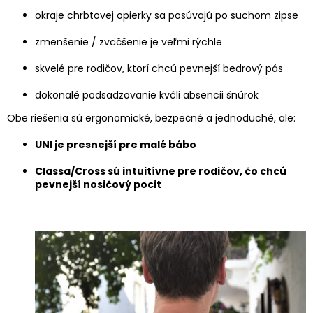
okraje chrbtovej opierky sa posúvajú po suchom zipse
zmenšenie / zväčšenie je veľmi rýchle
skvelé pre rodičov, ktorí chcú pevnejší bedrový pás
dokonalé podsadzovanie kvôli absencii šnúrok
Obe riešenia sú ergonomické, bezpečné a jednoduché, ale:
UNI je presnejší pre malé bábo
Classa/Cross sú intuitívne pre rodičov, čo chcú
pevnejší nosičový pocit