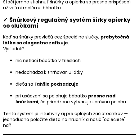
Stačí jemne stiahnuť šnúrky a opierka sa presne prispôsobí
už veľmi malému bábätku.
✔
Šnúrkový regulačný systém šírky opierky
so slučkami
Keď sa šnúrky prevlečú cez špeciálne slučky,
prebytočná
látka sa elegantne zafixuje
.
Výsledok?
nič netlačí bábätko v trieslach
nedochádza k zhrňovaniu látky
dieťa sa
ľahšie podsadzuje
pri usádzaní sa polohuje bábätko
presne nad
šnúrkami
, čo prirodzene vytvaruje správnu polohu
Tento systém je intuitívny aj pre úplných začiatočníkov —
jednoducho položíte dieťa na hrudník a nosič "oblečiete"
naň.