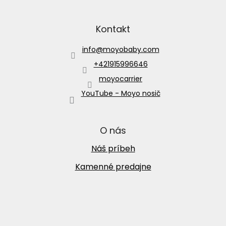
Kontakt
info
@
moyobaby.com
+421915996646
moyocarrier
YouTube - Moyo nosič
O nás
Náš príbeh
Kamenné predajne