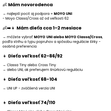
👶
Mám novorodenca
→ najlepší pocit aj podpora =
MOYO UNI
- Moyo Classa/Cross až od veľkosti 62
👶➡️👧
Mám dieťa cca 1–2 mesiace
→ môžete vybrať
MOYO
UNI alebo MOYO Classa/Cross
,
podľa strihu a typu popruhov a spôsobu regulácie šírky -
osobná preferencia
👧
Dieťa veľkosť 62–86/92
→ Classa Tiny alebo Cross Tiny
→ alebo UNI, ak preferujem šnúrkovú reguláciu
👧
Dieťa veľkosť 68-104
→ UNI UP - zväčšená verzia UNI
👧
Dieťa veľkosť 74/110