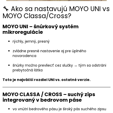
🔧 Ako sa nastavujú MOYO UNI vs
MOYO Classa/Cross?
MOYO UNI – šnúrkový systém
mikroregulácie
rýchly, jemný, presný
zvládne presné nastavenie aj pre úplného
novorodenca
šnúrky možno prevliecť cez slučky → tým sa odstráni
prebytočná látka
Toto je najväčší rozdiel UNI vs. ostatné verzie.
MOYO CLASSA / CROSS – suchý zips
integrovaný v bedrovom páse
vo vnútri bedrového pásu je široký pás suchého zipsu