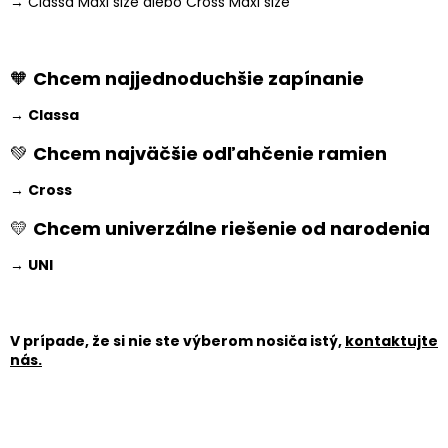
→ Classa Maxi size alebo Cross Maxi size
🧡
Chcem najjednoduchšie zapínanie
→
Classa
💚
Chcem najväčšie odľahčenie ramien
→
Cross
💛
Chcem univerzálne riešenie od narodenia
→
UNI
V prípade, že si nie ste výberom nosiča istý,
kontaktujte
nás.