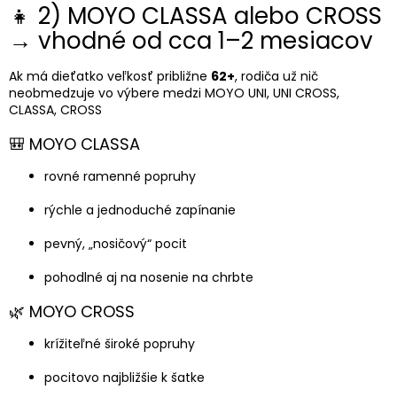
👧 2) MOYO CLASSA alebo CROSS
→ vhodné od cca 1–2 mesiacov
Ak má dieťatko veľkosť približne
62+
, rodiča už nič
neobmedzuje vo výbere medzi MOYO UNI, UNI CROSS,
CLASSA, CROSS
🎒 MOYO CLASSA
rovné ramenné popruhy
rýchle a jednoduché zapínanie
pevný, „nosičový“ pocit
pohodlné aj na nosenie na chrbte
🌿 MOYO CROSS
krížiteľné široké popruhy
pocitovo najbližšie k šatke