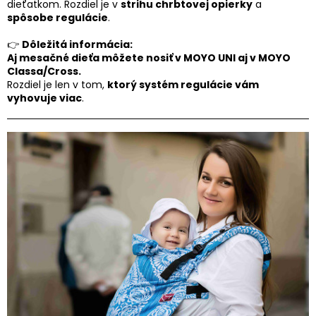
dieťatkom. Rozdiel je v
strihu chrbtovej opierky
a
obchodu
spôsobe regulácie
.
EUR
👉
Dôležitá informácia:
/
Aj mesačné dieťa môžete nosiť v MOYO UNI aj v MOYO
Classa/Cross.
Rozdiel je len v tom,
ktorý systém regulácie vám
Prihlásenie
vyhovuje viac
.