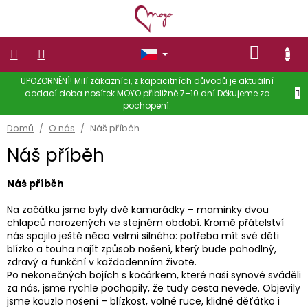
Přejít
na
obsah
NÁKUP
KOŠÍK
UPOZORNĚNÍ! Milí zákazníci, z kapacitních důvodů je aktuální
NOSÍTKA
dodací doba nosítek MOYO přibližně 7–10 dní Děkujeme za
pochopení.
OBLEČENÍ
NA
Domů
/
O nás
/
Náš příběh
NOŠENÍ
DĚTÍ
Náš příběh
Dámské
oblečení
Náš příběh
DĚTSKÉ
Na začátku jsme byly dvě kamarádky – maminky dvou
OBLEČENÍ
chlapců narozených ve stejném období. Kromě přátelství
nás spojilo ještě něco velmi silného: potřeba mít své děti
Slevy
blízko a touha najít způsob nošení, který bude pohodlný,
zdravý a funkční v každodenním životě.
Doplňky
Po nekonečných bojích s kočárkem, které naši synové sváděli
za nás, jsme rychle pochopily, že tudy cesta nevede. Objevily
Hodnocení
jsme kouzlo nošení – blízkost, volné ruce, klidné děťátko i
obchodu