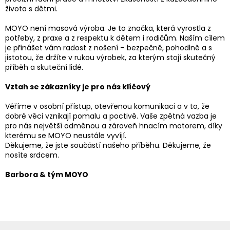
života s dětmi.
MOYO není masová výroba. Je to značka, která vyrostla z
potřeby, z praxe a z respektu k dětem i rodičům. Naším cílem
je přinášet vám radost z nošení – bezpečně, pohodlně a s
jistotou, že držíte v rukou výrobek, za kterým stojí skutečný
příběh a skuteční lidé.
Vztah se zákazníky je pro nás klíčový
Věříme v osobní přístup, otevřenou komunikaci a v to, že
dobré věci vznikají pomalu a poctivě. Vaše zpětná vazba je
pro nás největší odměnou a zároveň hnacím motorem, díky
kterému se MOYO neustále vyvíjí.
Děkujeme, že jste součástí našeho příběhu. Děkujeme, že
nosíte srdcem.
Barbora & tým MOYO
Z