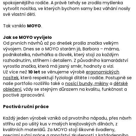
spokojenějšího rodiče. A právě tehdy se zrodila myšlenka
vytvořit nosítka, ve kterých bychom samy bez váhání nosily
CZK
své vlastní děti.
/
Tak vzniklo
MOYO
.
Přihlášení
Jak se MOYO vyvíjelo
Od prvních návrhů až po dnešek prošla značka velkým
vývojem. Dnes se o MOYO starám já, Barbora – máma,
podnikatelka, návrhářka a člověk, který stojí za každým
rozhodnutím, střihem i detailem. Z původního kamarádství
vyrostla značka, která má jasný směr, hodnoty a vizi.
Už více než
10 let
se věnujeme výrobě
ergonomických
nosítek
, která respektují fyziologii dítěte i rodiče. Postupně se
naše portfolio rozšířilo také o
nosící bundy, mikiny
a
dětské
oblečení
, vždy se stejným důrazem na kvalitu, funkčnost a
poctivé zpracování.
Poctivá ruční práce
Každý jeden výrobek vzniká od prvotního nápadu, přes návrh
střihu až po ušitý kus v malých krejčovských dílnách, z
kvalitních materiálů. Za MOYO stojí šikovné švadleny,
precizní ruční práce a množství zkušeností z každodenního