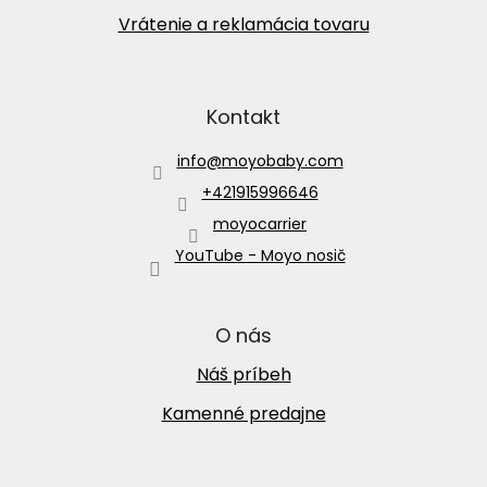
Vrátenie a reklamácia tovaru
Kontakt
info
@
moyobaby.com
+421915996646
moyocarrier
YouTube - Moyo nosič
O nás
Náš príbeh
Kamenné predajne