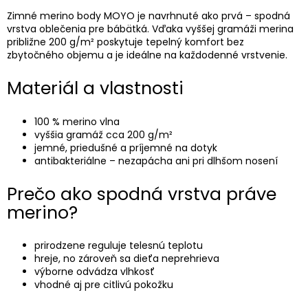
Zimné merino body MOYO je navrhnuté ako prvá – spodná
vrstva oblečenia pre bábätká. Vďaka vyššej gramáži merina
približne 200 g/m² poskytuje tepelný komfort bez
zbytočného objemu a je ideálne na každodenné vrstvenie.
Materiál a vlastnosti
100 % merino vlna
vyššia gramáž cca 200 g/m²
jemné, priedušné a príjemné na dotyk
antibakteriálne – nezapácha ani pri dlhšom nosení
Prečo ako spodná vrstva práve
merino?
prirodzene reguluje telesnú teplotu
hreje, no zároveň sa dieťa neprehrieva
výborne odvádza vlhkosť
vhodné aj pre citlivú pokožku