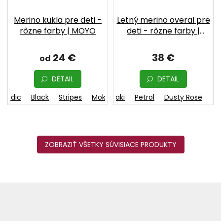
Merino kukla pre deti -
Letný merino overal pre
rôzne farby | MOYO
deti - rôzne farby |
MOYO
24 €
38 €
od
DETAIL
DETAIL
Nordic
Black
Stripes
Ecru
Moka
Khaki
Petrol
Dusty Rose
ZOBRAZIŤ VŠETKY SÚVISIACE PRODUKTY
Z
á
p
ä