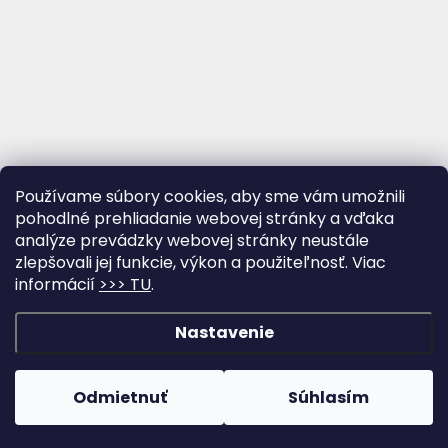
Používame súbory cookies, aby sme vám umožnili
pohodlné prehliadanie webovej stránky a vďaka
analýze prevádzky webovej stránky neustále
zlepšovali jej funkcie, výkon a použiteľnosť. Viac
informácií
>>> TU
.
Vytvoril Shoptet
&
Nastavenie
Copyright 2026
Moyo
. Všetky práva vyhradené.
Upraviť
Odmietnuť
Súhlasím
nastavenie cookies