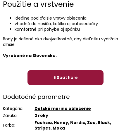
Použitie a vrstvenie
ideálne pod ďalšie vrstvy oblečenia
vhodné do nosiča, kočíka aj autosedačky
komfortné pri pohybe aj spánku
Body je riešené ako dvojveľkostné, aby dieťatku vydržalo
dlhšie.
Vyrobené na Slovensku.
⬆️ Späť hore
Dodatočné parametre
Kategória
:
Detské merino oblečenie
Záruka
:
2 roky
Fuchsia, Honey, Nordic, Zoo, Black,
Farba
:
Stripes, Moka