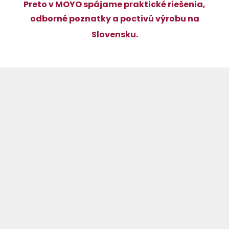
Preto v MOYO spájame praktické riešenia,
odborné poznatky a poctivú výrobu na
Slovensku.
Z
á
p
ä
t
i
e