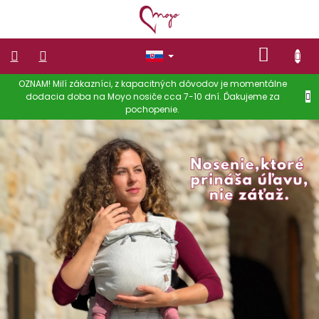
Prejsť
na
obsah
NÁKU
KOŠÍK
OZNAM! Milí zákazníci, z kapacitných dôvodov je momentálne
NOSIČE
dodacia doba na Moyo nosiče cca 7-10 dní. Ďakujeme za
pochopenie.
OBLEČENIE
M
NA
NOSENIE
O
DETÍ
Y
Dámske
O
oblečenie
–
OBLEČENIE
n
PRE
DETI
o
Zľavy
s
e
Doplnky
n
Hodnotenie